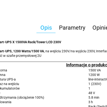
Opis
Parametry
Opini
rt-UPS X 1500VA Rack/Tower LCD 230V
rt-UPS, 1200 Watts/1500 VA
, na wejściu 230V/na wyjściu 230V, Interfa
ć w szafie przemysłowej 2U
Informacje o produkc
orna
1500 VA
ynna
1200 W
ktura UPS-a
line-interact
az na wejściu
1 (230V)
akumulatorów
1
e
48 V
dtrzymania (obciążenie 100%)
5.8 min
dowania
3 h
Rack (Switc