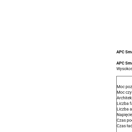
APC Sma
APC Sma
Wysokoś
Moc poz
Moc cz
Archite
Liczba f
Liczba 
Napięci
Czas po
Czas ła