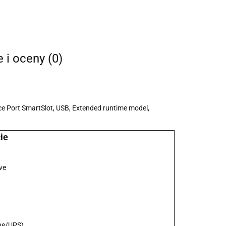
e i oceny (0)
ce Port SmartSlot, USB, Extended runtime model,
ie
ive
he/UPS)