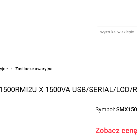
takt
Promocje
Outlet
Montaż PC
Serwis
Re
Kontakt
Promocje
Outlet
Montaż PC
Serwis
yjne
Zasilacze awaryjne
500RMI2U X 1500VA USB/SERIAL/LCD/R
Symbol:
SMX150
Zobacz cenę 