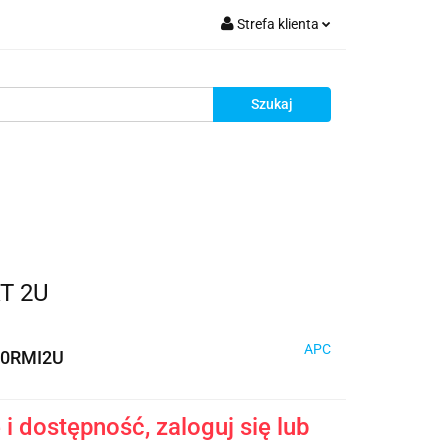
Strefa klienta
krutacja
Zaloguj się
Zarejestruj się
Dodaj zgłoszenie
Zgody cookies
Rekrutacja
T 2U
APC
0RMI2U
i dostępność, zaloguj się lub