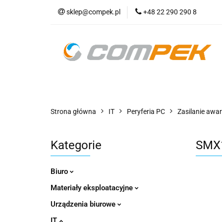
sklep@compek.pl
+48 22 290 290 8
O nas
Kon
Wszystkie kategorie
O nas
Strona główna
IT
Peryferia PC
Zasilanie awar
Kategorie
SMX1
Biuro
Materiały eksploatacyjne
Urządzenia biurowe
IT