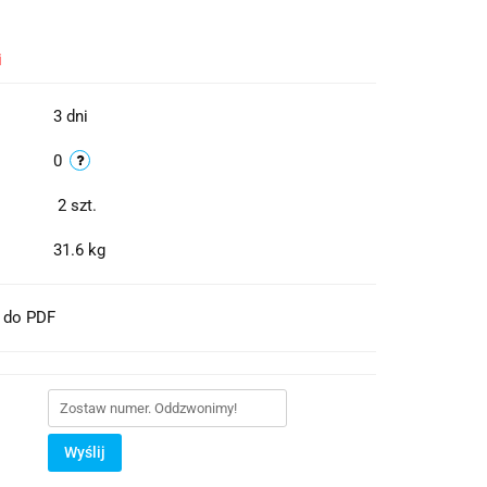
i
3 dni
0
2
szt.
31.6 kg
t do PDF
Wyślij