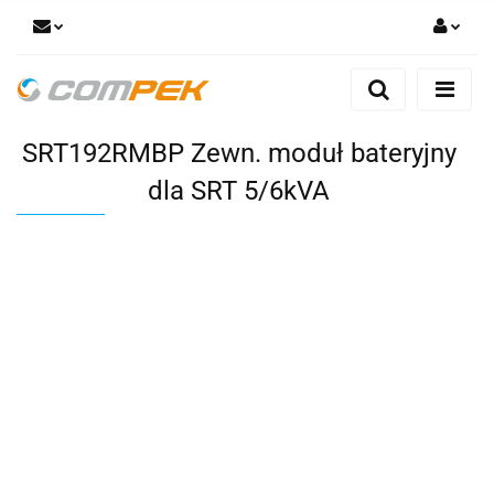
Zaloguj się
Zarejestruj się
SRT192RMBP Zewn. moduł bateryjny
Dodaj zgłoszenie
Zgody cookies
dla SRT 5/6kVA