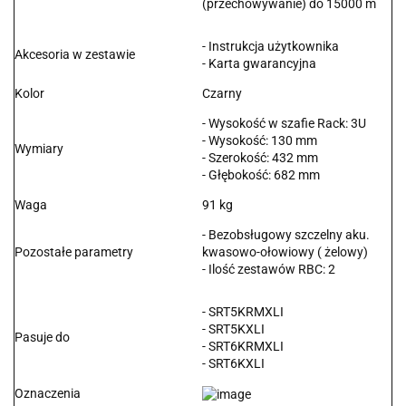
(przechowywanie) do 15000 m
- Instrukcja użytkownika
Akcesoria w zestawie
- Karta gwarancyjna
Kolor
Czarny
- Wysokość w szafie Rack: 3U
- Wysokość: 130 mm
Wymiary
- Szerokość: 432 mm
- Głębokość: 682 mm
Waga
91 kg
- Bezobsługowy szczelny aku.
Pozostałe parametry
kwasowo-ołowiowy ( żelowy)
- Ilość zestawów RBC: 2
- SRT5KRMXLI
- SRT5KXLI
Pasuje do
- SRT6KRMXLI
- SRT6KXLI
Oznaczenia