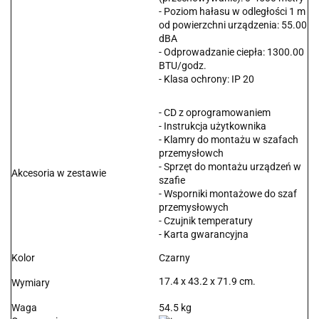
- Poziom hałasu w odległości 1 m
od powierzchni urządzenia: 55.00
dBA
- Odprowadzanie ciepła: 1300.00
BTU/godz.
- Klasa ochrony: IP 20
- CD z oprogramowaniem
- Instrukcja użytkownika
- Klamry do montażu w szafach
przemysłowch
- Sprzęt do montażu urządzeń w
Akcesoria w zestawie
szafie
- Wsporniki montażowe do szaf
przemysłowych
- Czujnik temperatury
- Karta gwarancyjna
Kolor
Czarny
17.4 x 43.2 x 71.9 cm.
Wymiary
Waga
54.5 kg