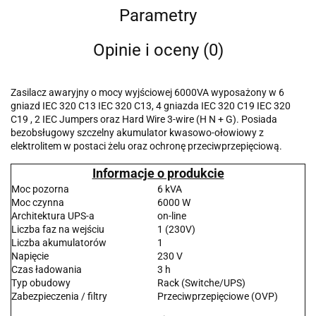
Parametry
Opinie i oceny (0)
Zasilacz awaryjny o mocy wyjściowej 6000VA wyposażony w 6
gniazd IEC 320 C13 IEC 320 C13, 4 gniazda IEC 320 C19 IEC 320
C19 , 2 IEC Jumpers oraz Hard Wire 3-wire (H N + G). Posiada
bezobsługowy szczelny akumulator kwasowo-ołowiowy z
elektrolitem w postaci żelu oraz ochronę przeciwprzepięciową.
Informacje o produkcie
Moc pozorna
6 kVA
Moc czynna
6000 W
Architektura UPS-a
on-line
Liczba faz na wejściu
1 (230V)
Liczba akumulatorów
1
Napięcie
230 V
Czas ładowania
3 h
Typ obudowy
Rack (Switche/UPS)
Zabezpieczenia / filtry
Przeciwprzepięciowe (OVP)