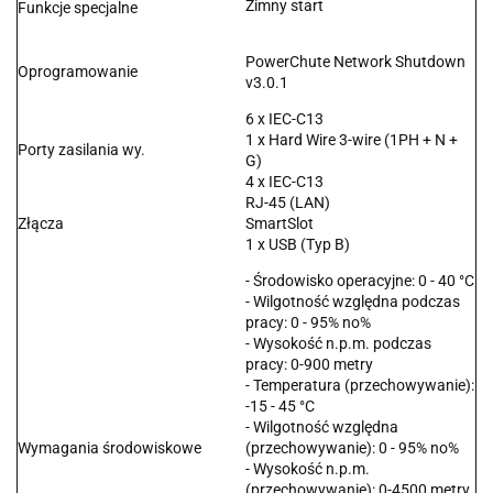
Zimny start
Funkcje specjalne
PowerChute Network Shutdown
Oprogramowanie
v3.0.1
6 x IEC-C13
1 x Hard Wire 3-wire (1PH + N +
Porty zasilania wy.
G)
4 x IEC-C13
RJ-45 (LAN)
Złącza
SmartSlot
1 x USB (Typ B)
- Środowisko operacyjne: 0 - 40 °C
- Wilgotność względna podczas
pracy: 0 - 95% no%
- Wysokość n.p.m. podczas
pracy: 0-900 metry
- Temperatura (przechowywanie):
-15 - 45 °C
- Wilgotność względna
Wymagania środowiskowe
(przechowywanie): 0 - 95% no%
- Wysokość n.p.m.
(przechowywanie): 0-4500 metry