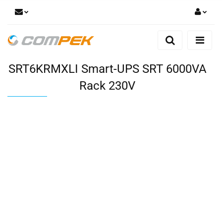
Zaloguj się
Zarejestruj się
SRT6KRMXLI Smart-UPS SRT 6000VA
Dodaj zgłoszenie
Zgody cookies
Rack 230V