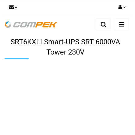
Zaloguj się
Zarejestruj się
SRT6KXLI Smart-UPS SRT 6000VA
Dodaj zgłoszenie
Zgody cookies
Tower 230V