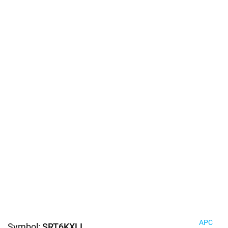
APC
Symbol:
SRT6KXLI