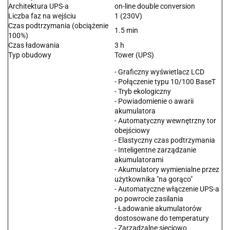
Architektura UPS-a
on-line double conversion
Liczba faz na wejściu
1 (230V)
Czas podtrzymania (obciążenie
1.5 min
100%)
Czas ładowania
3 h
Typ obudowy
Tower (UPS)
- Graficzny wyświetlacz LCD
- Połączenie typu 10/100 BaseT
- Tryb ekologiczny
- Powiadomienie o awarii
akumulatora
- Automatyczny wewnętrzny tor
obejściowy
- Elastyczny czas podtrzymania
- Inteligentne zarządzanie
akumulatorami
- Akumulatory wymienialne przez
użytkownika "na gorąco"
- Automatyczne włączenie UPS-a
po powrocie zasilania
- Ładowanie akumulatorów
dostosowane do temperatury
- Zarządzalne sieciowo