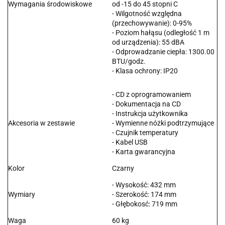
Wymagania środowiskowe
od -15 do 45 stopni C
- Wilgotność względna
(przechowywanie): 0-95%
- Poziom hałąsu (odległość 1 m
od urządzenia): 55 dBA
- Odprowadzanie ciepła: 1300.00
BTU/godz.
- Klasa ochrony: IP20
- CD z oprogramowaniem
- Dokumentacja na CD
- Instrukcja użytkownika
Akcesoria w zestawie
- Wymienne nóżki podtrzymujące
- Czujnik temperatury
- Kabel USB
- Karta gwarancyjna
Kolor
Czarny
- Wysokość: 432 mm
Wymiary
- Szerokość: 174 mm
- Głębokosć: 719 mm
Waga
60 kg