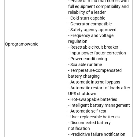
- Peace of mind that comes with
full equipment compatibility and
reliability of a leader
- Cold-start capable
- Generator compatible
- Safety-agency approved
- Frequency and voltage
regulation
Oprogramowanie
- Resettable circuit breaker
- Input power factor correction
- Power conditioning
- Scalable runtime
- Temperature-compensated
battery charging
- Automatic internal bypass
- Automatic restart of loads after
UPS shutdown
- Hot-swappable batteries
- Intelligent battery management
- Automatic self-test
- User-replaceable batteries
- Disconnected battery
notification
- Predicitive failure notification