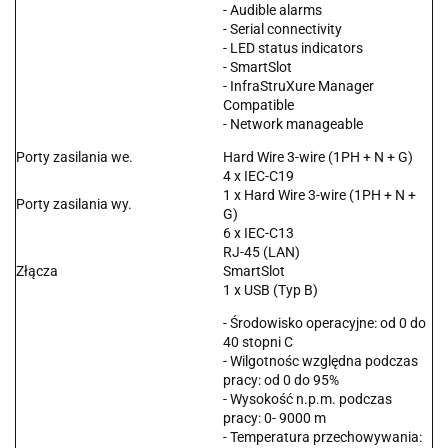
- Audible alarms
- Serial connectivity
- LED status indicators
- SmartSlot
- InfraStruXure Manager
Compatible
- Network manageable
Porty zasilania we.
Hard Wire 3-wire (1PH + N + G)
4 x IEC-C19
1 x Hard Wire 3-wire (1PH + N +
Porty zasilania wy.
G)
6 x IEC-C13
RJ-45 (LAN)
Złącza
SmartSlot
1 x USB (Typ B)
- Środowisko operacyjne: od 0 do
40 stopni C
- Wilgotnośc względna podczas
pracy: od 0 do 95%
- Wysokość n.p.m. podczas
pracy: 0- 9000 m
- Temperatura przechowywania: