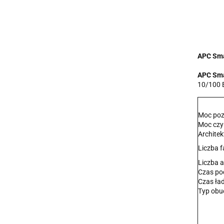
APC Sma
APC Sma
10/100 B
Moc poz
Moc cz
Archite
Liczba f
Liczba 
Czas po
Czas ła
Typ ob