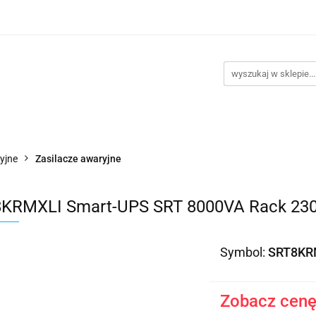
takt
Promocje
Outlet
Montaż PC
Serwis
Re
Kontakt
Promocje
Outlet
Montaż PC
Serwis
yjne
Zasilacze awaryjne
KRMXLI Smart-UPS SRT 8000VA Rack 23
Symbol:
SRT8KR
Zobacz cenę 