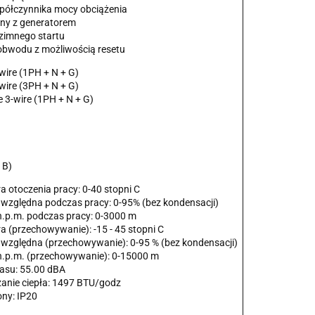
spółczynnika mocy obciążenia
lny z generatorem
 zimnego startu
 obwodu z możliwością resetu
wire (1PH + N + G)
wire (3PH + N + G)
e 3-wire (1PH + N + G)
 B)
a otoczenia pracy: 0-40 stopni C
 względna podczas pracy: 0-95% (bez kondensacji)
n.p.m. podczas pracy: 0-3000 m
a (przechowywanie): -15 - 45 stopni C
 względna (przechowywanie): 0-95 % (bez kondensacji)
n.p.m. (przechowywanie): 0-15000 m
łasu: 55.00 dBA
anie ciepła: 1497 BTU/godz
ony: IP20