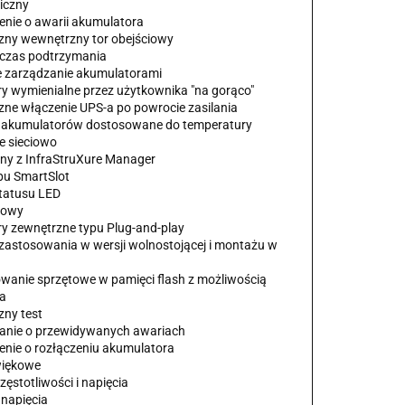
giczny
enie o awarii akumulatora
zny wewnętrzny tor obejściowy
y czas podtrzymania
ne zarządzanie akumulatorami
ry wymienialne przez użytkownika "na gorąco"
zne włączenie UPS-a po powrocie zasilania
 akumulatorów dostosowane do temperatury
e sieciowo
lny z InfraStruXure Manager
pu SmartSlot
statusu LED
gowy
ry zewnętrzne typu Plug-and-play
 zastosowania w wersji wolnostojącej i montażu w
wanie sprzętowe w pamięci flash z możliwością
ia
zny test
anie o przewidywanych awariach
enie o rozłączeniu akumulatora
więkowe
zęstotliwości i napięcia
 napięcia