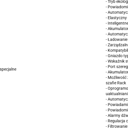
- Tryb ekolo
- Powiadomi
- Automatyc
- Elastyczn
- Inteligent
- Akumulato
- Automatyc
- Ładowanie
- Zarządzaln
- Kompatybi
- Gniazdo ty
- Wskaźnik 
- Port szere
specjalne
- Akumulato
- Możliwość
szafie Rack
- Oprogramo
uaktualnian
- Automatyc
- Powiadami
- Powiadomi
- Alarmy dź
- Regulacja c
- Filtrowanie