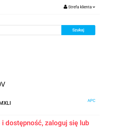
Strefa klienta
krutacja
Zaloguj się
Zarejestruj się
Dodaj zgłoszenie
Zgody cookies
Rekrutacja
0V
APC
MXLI
i dostępność, zaloguj się lub