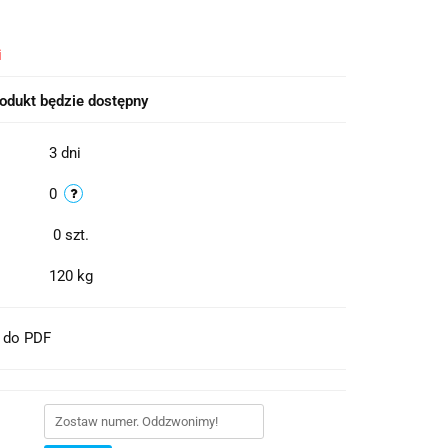
i
odukt będzie dostępny
3 dni
0
0
szt.
120 kg
t do PDF