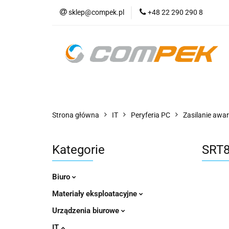
sklep@compek.pl
+48 22 290 290 8
O nas
Kon
Wszystkie kategorie
O nas
Strona główna
IT
Peryferia PC
Zasilanie awar
Kategorie
SRT8
Biuro
Materiały eksploatacyjne
Urządzenia biurowe
IT