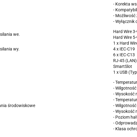
- Korekta w
- Kompatybi
- Możliwość
- Wyłącznik
Hard Wire 3-
silania we.
Hard Wire 5-
1 x Hard Wir
silania wy.
4 x IEC-C19
6 x IEC-C13
RJ-45 (LAN)
SmartSlot
1 x USB (Typ
- Temperatur
- Wilgotność
- Wysokość 
- Temperatur
nia środowiskowe
- Wilgotność
- Wysokość 
- Poziom ha
- Odprowadz
- Klasa ochr