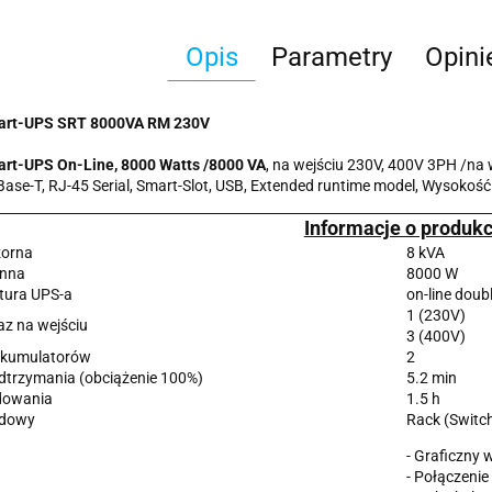
Opis
Parametry
Opini
rt-UPS SRT 8000VA RM 230V
rt-UPS On-Line, 8000 Watts /8000 VA
, na wejściu 230V, 400V 3PH /na 
ase-T, RJ-45 Serial, Smart-Slot, USB, Extended runtime model, Wysokość
Informacje o produkc
orna
8 kVA
ynna
8000 W
ktura UPS-a
on-line doub
1 (230V)
az na wejściu
3 (400V)
akumulatorów
2
dtrzymania (obciążenie 100%)
5.2 min
dowania
1.5 h
udowy
Rack (Switc
- Graficzny 
- Połączeni