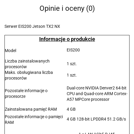
Opinie i oceny (0)
Serwer EIS200 Jetson TX2 NX
Informacje o produkcie
EIS200
Model
Liczba zainstalowanych
1 szt.
procesorów
Maks. obsługiwana liczba
1 szt.
procesorów
Dual-core NVIDIA Denver2 64-bit
Pozostałe informacje o
CPU and Quad-core ARM Cortex-
procesorze
A57 MPCore processor
Zainstalowana pamięć RAM
4 GB
Pozostałe informacje o pamięci
4 GB 128-bit LPDDR4 51.2 GB/s
RAM