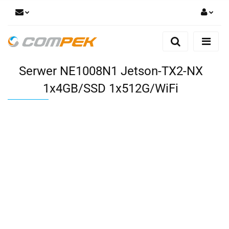
Zaloguj się
Zarejestruj się
Serwer NE1008N1 Jetson-TX2-NX
Dodaj zgłoszenie
Zgody cookies
1x4GB/SSD 1x512G/WiFi