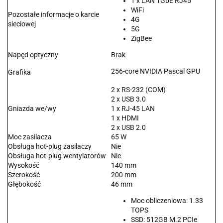
1 x LAN 1GbE RJ45
WiFi
Pozostałe informacje o karcie
4G
sieciowej
5G
ZigBee
Napęd optyczny
Brak
256-core NVIDIA Pascal GPU
Grafika
2 x RS-232 (COM)
2 x USB 3.0
Gniazda we/wy
1 x RJ-45 LAN
1 x HDMI
2 x USB 2.0
Moc zasilacza
65 W
Obsługa hot-plug zasilaczy
Nie
Obsługa hot-plug wentylatorów
Nie
Wysokość
140 mm
Szerokość
200 mm
Głębokość
46 mm
Moc obliczeniowa: 1.33
TOPS
SSD: 512GB M.2 PCIe