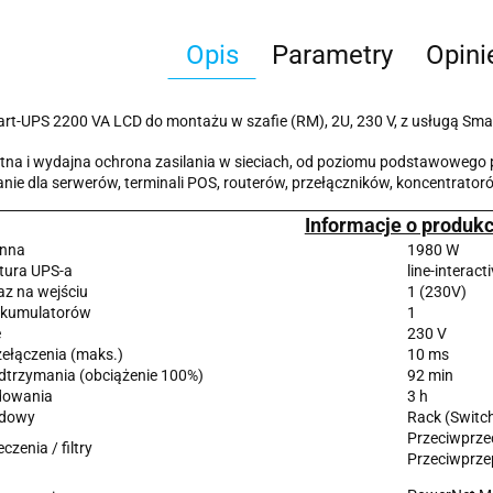
Opis
Parametry
Opini
t-UPS 2200 VA LCD do montażu w szafie (RM), 2U, 230 V, z usługą Sma
ntna i wydajna ochrona zasilania w sieciach, od poziomu podstawowego
nie dla serwerów, terminali POS, routerów, przełączników, koncentrator
Informacje o produkc
ynna
1980 W
ktura UPS-a
line-interact
az na wejściu
1 (230V)
akumulatorów
1
e
230 V
zełączenia (maks.)
10 ms
dtrzymania (obciążenie 100%)
92 min
dowania
3 h
udowy
Rack (Switc
Przeciwprze
czenia / filtry
Przeciwprze