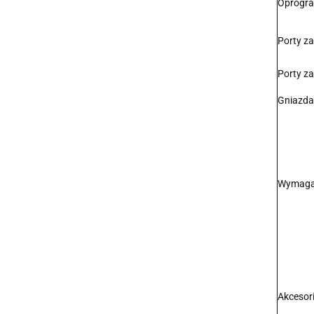
Oprogr
Porty za
Porty za
Gniazda
Wymaga
Akcesor