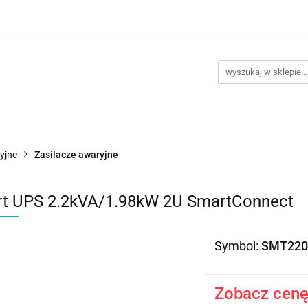
takt
Promocje
Outlet
Montaż PC
Serwis
Re
Kontakt
Promocje
Outlet
Montaż PC
Serwis
yjne
Zasilacze awaryjne
t UPS 2.2kVA/1.98kW 2U SmartConnect
Symbol:
SMT220
Zobacz cenę 