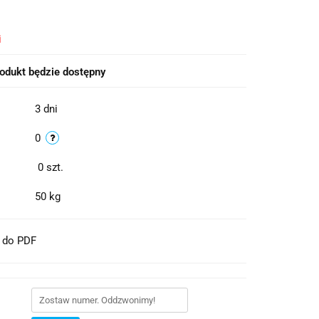
i
odukt będzie dostępny
3 dni
0
0
szt.
50 kg
t do PDF