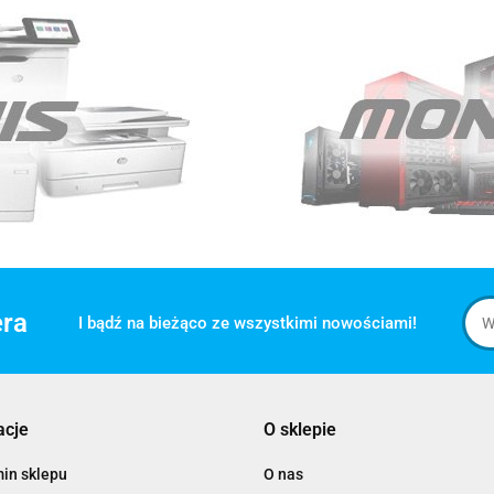
era
I bądź na bieżąco ze wszystkimi nowościami!
acje
O sklepie
in sklepu
O nas