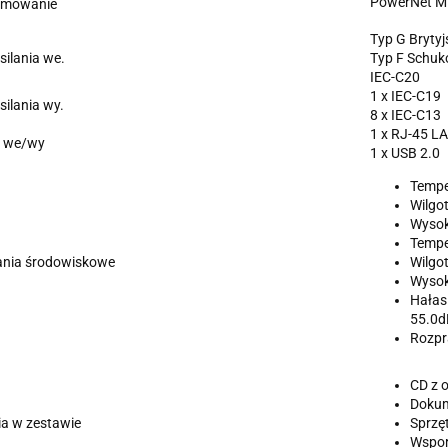
PowerNet MI
amowanie
Typ G Brytyj
silania we.
Typ F Schuk
IEC-C20
1 x IEC-C19
silania wy.
8 x IEC-C13
1 x RJ-45 L
 we/wy
1 x USB 2.0
Temper
Wilgo
Wysok
Tempe
nia środowiskowe
Wilgo
Wysok
Hałas 
55.0
Rozpr
CD z 
Dokum
ia w zestawie
Sprzę
Wspor