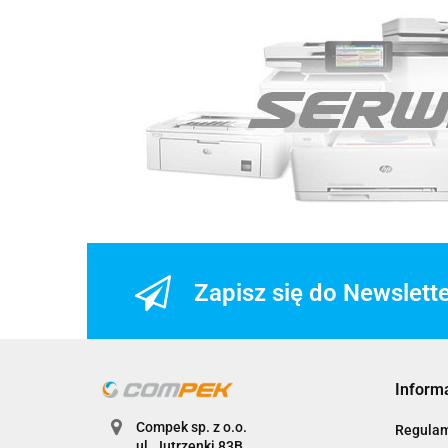
Zapisz się do Newslett
Inform
Compek sp. z o.o.
Regulam
ul. Jutrzenki 83B