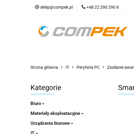
sklep@compek.pl
+48 22 290 290 8
O nas
Kon
Wszystkie kategorie
O nas
Strona główna
IT
Peryferia PC
Zasilanie awar
Kategorie
Smar
Biuro
Materiały eksploatacyjne
Urządzenia biurowe
IT