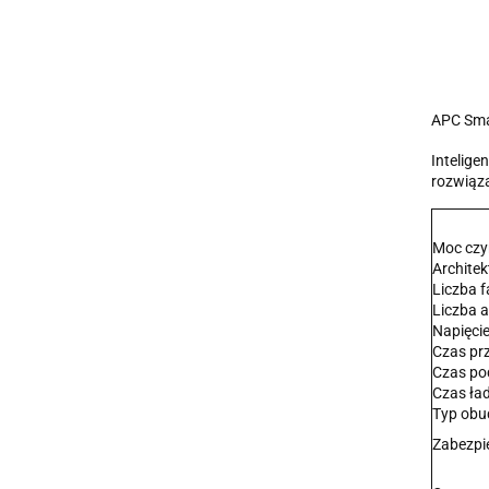
APC Smar
Intelige
rozwiąza
Moc cz
Archite
Liczba f
Liczba 
Napięci
Czas pr
Czas po
Czas ła
Typ ob
Zabezpie