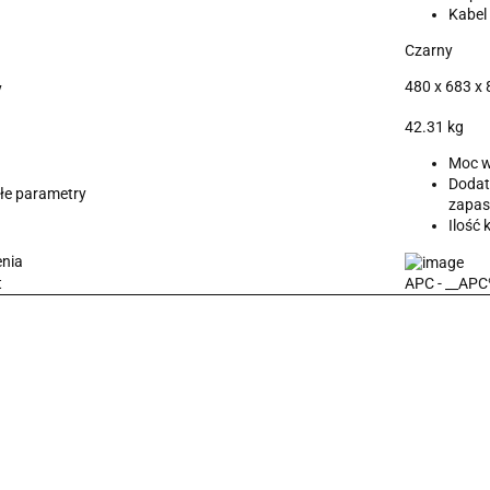
Kabel
Czarny
480 x 683 x
y
42.31 kg
Moc w
Dodat
łe parametry
zapa
Ilość 
nia
t
APC - __AP