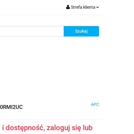
Strefa klienta
krutacja
Zaloguj się
Zarejestruj się
Dodaj zgłoszenie
Zgody cookies
Rekrutacja
APC
0RMI2UC
i dostępność, zaloguj się lub