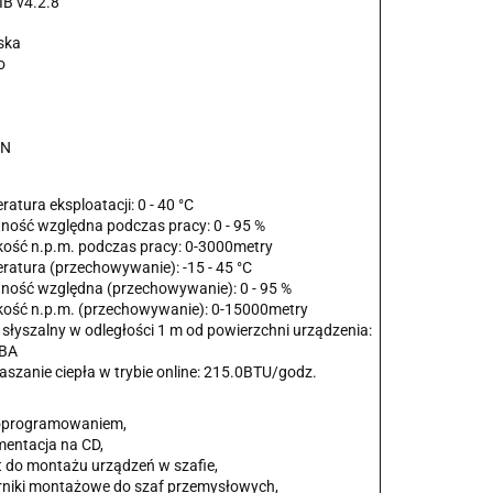
B v4.2.8
ska
o
AN
atura eksploatacji: 0 - 40 °C
tność względna podczas pracy: 0 - 95 %
ość n.p.m. podczas pracy: 0-3000metry
ratura (przechowywanie): -15 - 45 °C
tność względna (przechowywanie): 0 - 95 %
ość n.p.m. (przechowywanie): 0-15000metry
słyszalny w odległości 1 m od powierzchni urządzenia:
dBA
aszanie ciepła w trybie online: 215.0BTU/godz.
oprogramowaniem,
entacja na CD,
t do montażu urządzeń w szafie,
niki montażowe do szaf przemysłowych,