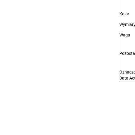
Kolor
Wymiar
Waga
Pozosta
Oznacze
Data Ac