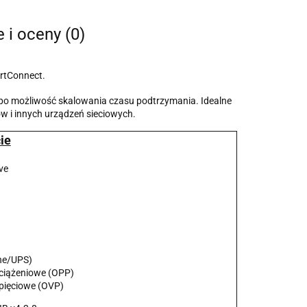
e i oceny (0)
rtConnect.
 po możliwość skalowania czasu podtrzymania. Idealne
ów i innych urządzeń sieciowych.
ie
ive
he/UPS)
ciążeniowe (OPP)
pięciowe (OVP)