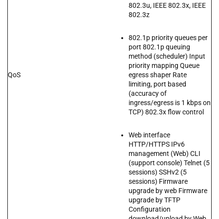
802.3u, IEEE 802.3x, IEEE
802.3z
802.1p priority queues per
port 802.1p queuing
method (scheduler) Input
priority mapping Queue
QoS
egress shaper Rate
limiting, port based
(accuracy of
ingress/egress is 1 kbps on
TCP) 802.3x flow control
Web interface
HTTP/HTTPS IPv6
management (Web) CLI
(support console) Telnet (5
sessions) SSHv2 (5
sessions) Firmware
upgrade by web Firmware
upgrade by TFTP
Configuration
download/upload by Web