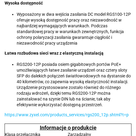
Wysoka dostępność
Wyposażony w dwa wejścia zasilania DC model RGS100-12P
oferuje wysoką dostępność pracy oraz niezawodność w
najbardziej wymagających warunkach. Podczas
standardowej pracy w warunkach zewnętrznych, funkcja
ochrony polaryzacji zasilania gwarantuje ciągłość i
niezawodność pracy urządzenia
Łatwa rozbudowa sieci wraz z elastyczną instalacją
RGS200-12P posiada osiem gigabitowych portów PoE+
umożliwiających łatwe zasilanie urządzeń oraz cztery sloty
SFP do dalekich połączeń światłowodowych na dystansie do
40 kilometrów, co zapewnia wysoką elastyczność instalacji.
Urządzenie przystosowane zostało również do różnego
rodzaju wdrożeń, dzięki temu RGS200-12P można
zainstalować na szynie DIN lub na ścianie, tak aby
efektywnie wykorzystać dostępną przestrzeń.
https://www.zyxel.com/products_services/rgs200_12p.shtml?t=p
Informacje o produkcie
Klasa przełącznika
Zarządzalny