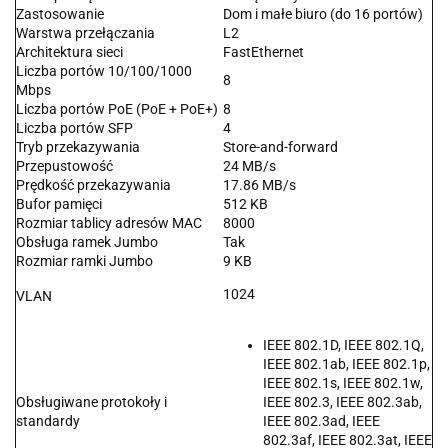
Zastosowanie
Dom i małe biuro (do 16 portów)
Warstwa przełączania
L2
Architektura sieci
FastEthernet
Liczba portów 10/100/1000
8
Mbps
Liczba portów PoE (PoE + PoE+)
8
Liczba portów SFP
4
Tryb przekazywania
Store-and-forward
Przepustowość
24 MB/s
Prędkość przekazywania
17.86 MB/s
Bufor pamięci
512 KB
Rozmiar tablicy adresów MAC
8000
Obsługa ramek Jumbo
Tak
Rozmiar ramki Jumbo
9 KB
1024
VLAN
IEEE 802.1D, IEEE 802.1Q,
IEEE 802.1ab, IEEE 802.1p,
IEEE 802.1s, IEEE 802.1w,
Obsługiwane protokoły i
IEEE 802.3, IEEE 802.3ab,
standardy
IEEE 802.3ad, IEEE
802.3af, IEEE 802.3at, IEEE