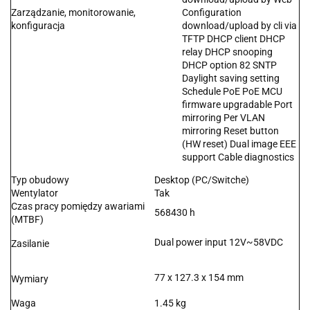
Zarządzanie, monitorowanie,
Configuration
konfiguracja
download/upload by cli via
TFTP DHCP client DHCP
relay DHCP snooping
DHCP option 82 SNTP
Daylight saving setting
Schedule PoE PoE MCU
firmware upgradable Port
mirroring Per VLAN
mirroring Reset button
(HW reset) Dual image EEE
support Cable diagnostics
Typ obudowy
Desktop (PC/Switche)
Wentylator
Tak
Czas pracy pomiędzy awariami
568430 h
(MTBF)
Dual power input 12V~58VDC
Zasilanie
77 x 127.3 x 154 mm
Wymiary
Waga
1.45 kg