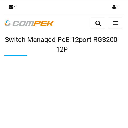
Zaloguj się
Zarejestruj się
Switch Managed PoE 12port RGS200-
Dodaj zgłoszenie
Zgody cookies
12P