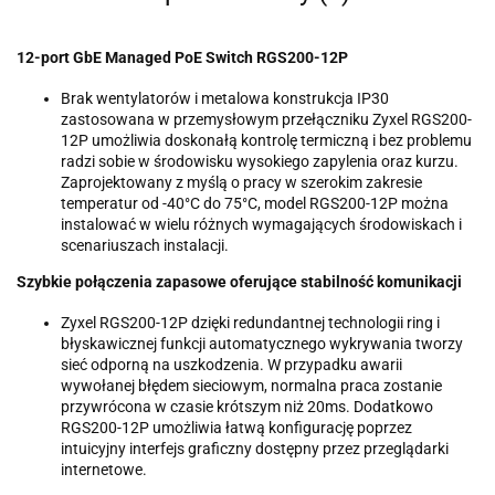
12-port GbE Managed PoE Switch RGS200-12P
Brak wentylatorów i metalowa konstrukcja IP30
zastosowana w przemysłowym przełączniku Zyxel RGS200-
12P umożliwia doskonałą kontrolę termiczną i bez problemu
radzi sobie w środowisku wysokiego zapylenia oraz kurzu.
Zaprojektowany z myślą o pracy w szerokim zakresie
temperatur od -40°C do 75°C, model RGS200-12P można
instalować w wielu różnych wymagających środowiskach i
scenariuszach instalacji.
Szybkie połączenia zapasowe oferujące stabilność komunikacji
Zyxel RGS200-12P dzięki redundantnej technologii ring i
błyskawicznej funkcji automatycznego wykrywania tworzy
sieć odporną na uszkodzenia. W przypadku awarii
wywołanej błędem sieciowym, normalna praca zostanie
przywrócona w czasie krótszym niż 20ms. Dodatkowo
RGS200-12P umożliwia łatwą konfigurację poprzez
intuicyjny interfejs graficzny dostępny przez przeglądarki
internetowe.