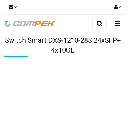
Zaloguj się
Zarejestruj się
Switch Smart DXS-1210-28S 24xSFP+
Dodaj zgłoszenie
Zgody cookies
4x10GE