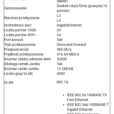
SMART
Średnie i duże firmy (powyżej 16
Zastosowanie
portów)
L2
Warstwa przełączania
L3
Architektura sieci
GigabitEthernet
Liczba portów 10Gb
24
Liczba portów SFP+
24
Port konsoli
Tak
Tryb przekazywania
Store-and-forward
Przepustowość
560 Gb/s
Prędkość przekazywania
416.64 Mbit/s
Rozmiar tablicy adresów MAC
32000
Obsługa ramek Jumbo
Tak
Rozmiar ramki Jumbo
12.288 KB
Liczba grup VLAN
4000
802.1Q
VLAN
IEEE 802.3u 100BASE-TX
Fast Ethernet
IEEE 802.3ab 1000BASE-T
Gigabit Ethernet