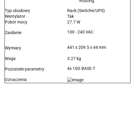
Routing.
Typ obudowy
Rack (Switche/UPS)
Wentylator
Tak
Pobór mocy
27.7 W
100 - 240 VAC
Zasilanie
441 x 209.5 x 44 mm
Wymiary
Waga
3.27 kg
4x 10G BASE-T
Pozostałe parametry
Oznaczenia