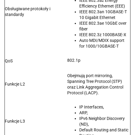
IEEE 802.3az Energy
Efficiency Ethernet (EEE)
Obsługiwane protokoły i
IEEE 802.3an 10GBASE-T
standardy
10 Gigabit Ethernet
IEEE 802.3ae 10GbE over
fiber
IEEE 802.3z 1000BASE-X
Auto MDI/MDIX support
for 1000/10GBASE-T
802.1p
QoS
Obejmują port mirroring,
Spanning Tree Protocol (STP)
Funkcje L2
oraz Link Aggregation Control
Protocol (LACP).
IP Interfaces,
ARP,
IPv6 Neighbor Discovery
Funkcje L3
(ND),
Default Routing and Static