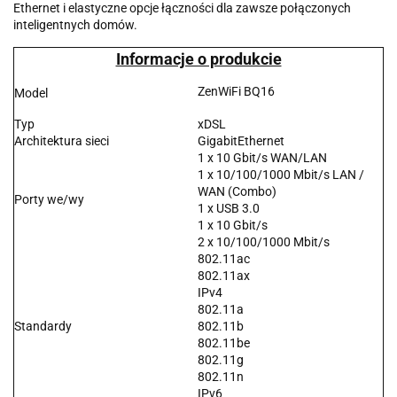
Ethernet i elastyczne opcje łączności dla zawsze połączonych
inteligentnych domów.
Informacje o produkcie
ZenWiFi BQ16
Model
Typ
xDSL
Architektura sieci
GigabitEthernet
1 x 10 Gbit/s WAN/LAN
1 x 10/100/1000 Mbit/s LAN /
WAN (Combo)
Porty we/wy
1 x USB 3.0
1 x 10 Gbit/s
2 x 10/100/1000 Mbit/s
802.11ac
802.11ax
IPv4
802.11a
Standardy
802.11b
802.11be
802.11g
802.11n
IPv6