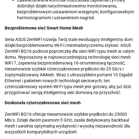
Zaawansowana kontrola rodzicielska zapewnia cyfrowy
dobrobyt dzięki natychmiastowemu monitorowaniu,
bezproblemowym ustawieniom wstępnym, konfigurowalnym
harmonogramom i ustawieniom nagród.
Bezproblemowa sieć Smart Home Mesh
Seria ASUS ZenWiFi rozwija Twój stale ewoluujący inteligentny dom
dzięki bezproblemowemu Wi-Fi i minimalistycznemu stylowi. ASUS
ZenWiFi BQ16 podnosi poprzeczkę dla sieci WiFi typu mesh w całym
domu. Wyposażony w najnowocześniejszą technologię sieci mesh
WiFi 7, zapewnia bezprecedensową 16-strumieniową łączność,
niesamowicie szybkie czterozakresowe prędkości do 25 Gb/s i
zoptymalizowany AiMesh. Wraz z ultraszybkimi portami 10 Gigabit
Ethernet i pakietem nowych technologii sieciowych, ten
czterozakresowy system Wi-Fi typu mesh jest gotowy, aby już dziś
przygotować swoją inteligentną sieć domową na przyszłość.
Doskonała czterozakresowa sieć mesh
ZenWiFi BQ16 oferuje niesamowicie szybkie prędkości do 25000
Mb/s. Dzięki dwóm pasmom 5 GHz, zasila dedykowany backhaul
mesh i uwalnia optymalną wydajność i wysoką niezawodność dla
wszystkich kompatybilnych urządzeń.