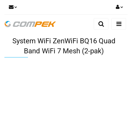
Zaloguj się
Zarejestruj się
System WiFi ZenWiFi BQ16 Quad
Dodaj zgłoszenie
Zgody cookies
Band WiFi 7 Mesh (2-pak)