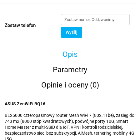
Zostaw telefon
Wyślij
Opis
Parametry
Opinie i oceny (0)
ASUS ZenWiFi BQ16
BE25000 czteropasmowy router Mesh WiFi 7 (802.11be), zasięg do
743 m2 (8000 stóp kwadratowych), podwójne porty 10G, Smart
Home Master z multi-SSID dla IoT, VPN i kontroli rodzicielskiej,
bezpieczeństwo sieci bez subskrypcji, AiMesh, tethering mobilny 4G
i 5G