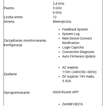
2,4 GHz
Pasmo
5 GHz
6 GHz
Liczba anten
12
Antena
Wewnętrzna
Feedback System
System Log
New Device Connect
Zarządzanie, monitorowanie,
Notification
konfiguracja
Login Captcha
Connection Diagnosis
Auto Firmware Update
AC wejście:
110V~240V(50~60Hz)
Zasilanie
DC wyjście: 19V maks.
3.42A
ASUS Router APP
Oprogramowanie
ZenWiFi BQ16