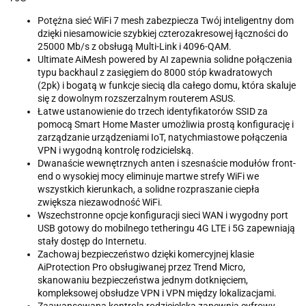
Potężna sieć WiFi 7 mesh zabezpiecza Twój inteligentny dom
dzięki niesamowicie szybkiej czterozakresowej łączności do
25000 Mb/s z obsługą Multi-Link i 4096-QAM.
Ultimate AiMesh powered by AI zapewnia solidne połączenia
typu backhaul z zasięgiem do 8000 stóp kwadratowych
(2pk) i bogatą w funkcje siecią dla całego domu, która skaluje
się z dowolnym rozszerzalnym routerem ASUS.
Łatwe ustanowienie do trzech identyfikatorów SSID za
pomocą Smart Home Master umożliwia prostą konfigurację i
zarządzanie urządzeniami IoT, natychmiastowe połączenia
VPN i wygodną kontrolę rodzicielską.
Dwanaście wewnętrznych anten i szesnaście modułów front-
end o wysokiej mocy eliminuje martwe strefy WiFi we
wszystkich kierunkach, a solidne rozpraszanie ciepła
zwiększa niezawodność WiFi.
Wszechstronne opcje konfiguracji sieci WAN i wygodny port
USB gotowy do mobilnego tetheringu 4G LTE i 5G zapewniają
stały dostęp do Internetu.
Zachowaj bezpieczeństwo dzięki komercyjnej klasie
AiProtection Pro obsługiwanej przez Trend Micro,
skanowaniu bezpieczeństwa jednym dotknięciem,
kompleksowej obsłudze VPN i VPN między lokalizacjami.