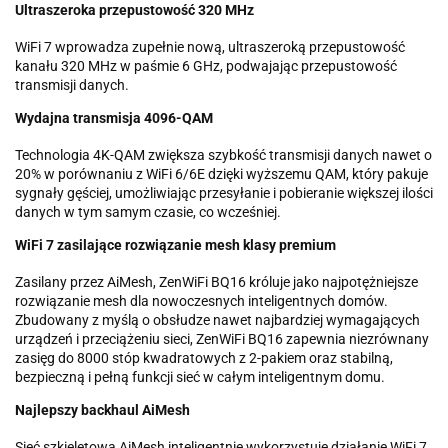
Ultraszeroka przepustowość 320 MHz
WiFi 7 wprowadza zupełnie nową, ultraszeroką przepustowość
kanału 320 MHz w paśmie 6 GHz, podwajając przepustowość
transmisji danych.
Wydajna transmisja 4096-QAM
Technologia 4K-QAM zwiększa szybkość transmisji danych nawet o
20% w porównaniu z WiFi 6/6E dzięki wyższemu QAM, który pakuje
sygnały gęściej, umożliwiając przesyłanie i pobieranie większej ilości
danych w tym samym czasie, co wcześniej.
WiFi 7 zasilające rozwiązanie mesh klasy premium
Zasilany przez AiMesh, ZenWiFi BQ16 króluje jako najpotężniejsze
rozwiązanie mesh dla nowoczesnych inteligentnych domów.
Zbudowany z myślą o obsłudze nawet najbardziej wymagających
urządzeń i przeciążeniu sieci, ZenWiFi BQ16 zapewnia niezrównany
zasięg do 8000 stóp kwadratowych z 2-pakiem oraz stabilną,
bezpieczną i pełną funkcji sieć w całym inteligentnym domu.
Najlepszy backhaul AiMesh
Sieć szkieletowa AiMesh inteligentnie wykorzystuje działanie WiFi 7