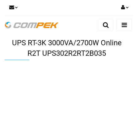
Zaloguj się
Zarejestruj się
UPS RT-3K 3000VA/2700W Online
Dodaj zgłoszenie
Zgody cookies
R2T UPS302R2RT2B035