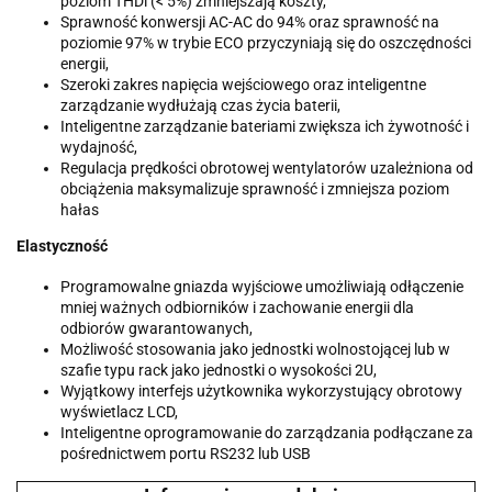
poziom THDi (< 5%) zmniejszają koszty,
Sprawność konwersji AC-AC do 94% oraz sprawność na
poziomie 97% w trybie ECO przyczyniają się do oszczędności
energii,
Szeroki zakres napięcia wejściowego oraz inteligentne
zarządzanie wydłużają czas życia baterii,
Inteligentne zarządzanie bateriami zwiększa ich żywotność i
wydajność,
Regulacja prędkości obrotowej wentylatorów uzależniona od
obciążenia maksymalizuje sprawność i zmniejsza poziom
hałas
Elastyczność
Programowalne gniazda wyjściowe umożliwiają odłączenie
mniej ważnych odbiorników i zachowanie energii dla
odbiorów gwarantowanych,
Możliwość stosowania jako jednostki wolnostojącej lub w
szafie typu rack jako jednostki o wysokości 2U,
Wyjątkowy interfejs użytkownika wykorzystujący obrotowy
wyświetlacz LCD,
Inteligentne oprogramowanie do zarządzania podłączane za
pośrednictwem portu RS232 lub USB