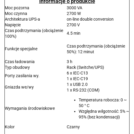
Informacje o produkcie
Moc pozorna
3000 VA
Moc czynna
2700 W
Architektura UPS-a
on-line double conversion
Napięcie
2700 V
Czas podtrzymania (obciążenie
4.5 min
100%)
Czas podtrzymania (obciążenie
Funkcje specjalne
50%): 12 minut
Czas ładowania
3 h
Typ obudowy
Rack (Switche/UPS)
6 x IEC-C13
Porty zasilania wy.
1 x IEC-C19
1 x USB 2.0
Gniazda we/wy
1 x RS-232 (COM)
Temperatura robocza: 0 ~
50 ° C
Wymagania środowiskowe
Względna wilgotność: 5% ~
95% (bez kondensacji)
Kolor
Czarny