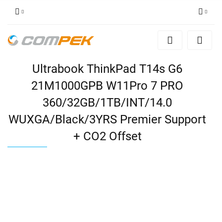
Zaloguj się
Zarejestruj się
Ultrabook ThinkPad T14s G6
Dodaj zgłoszenie
Zgody cookies
21M1000GPB W11Pro 7 PRO
360/32GB/1TB/INT/14.0
WUXGA/Black/3YRS Premier Support
+ CO2 Offset