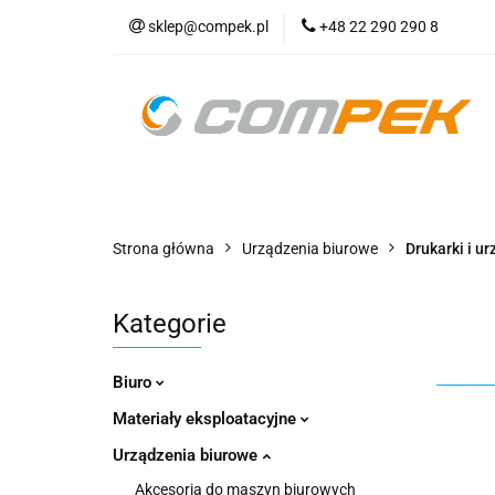
sklep@compek.pl
+48 22 290 290 8
O nas
Kon
Wszystkie kategorie
O nas
Strona główna
Urządzenia biurowe
Drukarki i u
Kategorie
Biuro
Materiały eksploatacyjne
Urządzenia biurowe
Akcesoria do maszyn biurowych