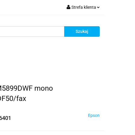
Strefa klienta
krutacja
Zaloguj się
Zarejestruj się
Dodaj zgłoszenie
Zgody cookies
Rekrutacja
F-M5899DWF mono
F50/fax
Epson
6401