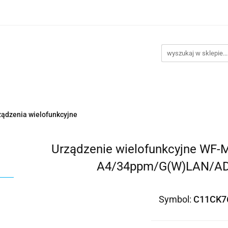
takt
Promocje
Outlet
Montaż PC
Serwis
Re
Kontakt
Promocje
Outlet
Montaż PC
Serwis
rządzenia wielofunkcyjne
Urządzenie wielofunkcyjne W
A4/34ppm/G(W)LAN/AD
Symbol:
C11CK7