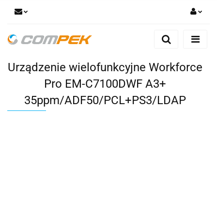
Zaloguj się
Zarejestruj się
Urządzenie wielofunkcyjne Workforce
Dodaj zgłoszenie
Zgody cookies
Pro EM-C7100DWF A3+
35ppm/ADF50/PCL+PS3/LDAP