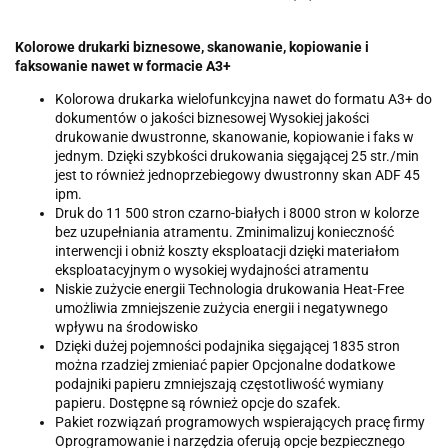
Kolorowe drukarki biznesowe, skanowanie, kopiowanie i
faksowanie nawet w formacie A3+
Kolorowa drukarka wielofunkcyjna nawet do formatu A3+ do
dokumentów o jakości biznesowej Wysokiej jakości
drukowanie dwustronne, skanowanie, kopiowanie i faks w
jednym. Dzięki szybkości drukowania sięgającej 25 str./min
jest to również jednoprzebiegowy dwustronny skan ADF 45
ipm.
Druk do 11 500 stron czarno-białych i 8000 stron w kolorze
bez uzupełniania atramentu. Zminimalizuj konieczność
interwencji i obniż koszty eksploatacji dzięki materiałom
eksploatacyjnym o wysokiej wydajności atramentu
Niskie zużycie energii Technologia drukowania Heat-Free
umożliwia zmniejszenie zużycia energii i negatywnego
wpływu na środowisko
Dzięki dużej pojemności podajnika sięgającej 1835 stron
można rzadziej zmieniać papier Opcjonalne dodatkowe
podajniki papieru zmniejszają częstotliwość wymiany
papieru. Dostępne są również opcje do szafek.
Pakiet rozwiązań programowych wspierających pracę firmy
Oprogramowanie i narzędzia oferują opcje bezpiecznego