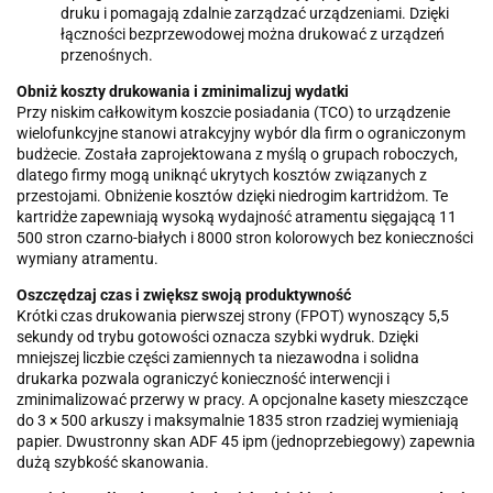
druku i pomagają zdalnie zarządzać urządzeniami. Dzięki
łączności bezprzewodowej można drukować z urządzeń
przenośnych.
Obniż koszty drukowania i zminimalizuj wydatki
Przy niskim całkowitym koszcie posiadania (TCO) to urządzenie
wielofunkcyjne stanowi atrakcyjny wybór dla firm o ograniczonym
budżecie. Została zaprojektowana z myślą o grupach roboczych,
dlatego firmy mogą uniknąć ukrytych kosztów związanych z
przestojami. Obniżenie kosztów dzięki niedrogim kartridżom. Te
kartridże zapewniają wysoką wydajność atramentu sięgającą 11
500 stron czarno-białych i 8000 stron kolorowych bez konieczności
wymiany atramentu.
Oszczędzaj czas i zwiększ swoją produktywność
Krótki czas drukowania pierwszej strony (FPOT) wynoszący 5,5
sekundy od trybu gotowości oznacza szybki wydruk. Dzięki
mniejszej liczbie części zamiennych ta niezawodna i solidna
drukarka pozwala ograniczyć konieczność interwencji i
zminimalizować przerwy w pracy. A opcjonalne kasety mieszczące
do 3 × 500 arkuszy i maksymalnie 1835 stron rzadziej wymieniają
papier. Dwustronny skan ADF 45 ipm (jednoprzebiegowy) zapewnia
dużą szybkość skanowania.