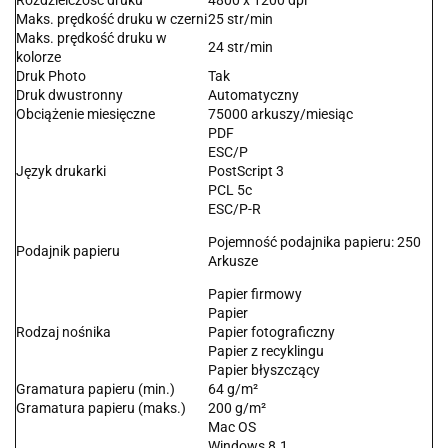
Rozdzielczość druku
4800 x 1200 dpi
Maks. prędkość druku w czerni
25 str/min
Maks. prędkość druku w
24 str/min
kolorze
Druk Photo
Tak
Druk dwustronny
Automatyczny
Obciążenie miesięczne
75000 arkuszy/miesiąc
PDF
ESC/P
Język drukarki
PostScript 3
PCL 5c
ESC/P-R
Pojemność podajnika papieru: 250
Podajnik papieru
Arkusze
Papier firmowy
Papier
Rodzaj nośnika
Papier fotograficzny
Papier z recyklingu
Papier błyszczący
Gramatura papieru (min.)
64 g/m²
Gramatura papieru (maks.)
200 g/m²
Mac OS
Windows 8.1