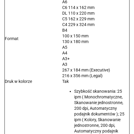
A6
C6 114 x 162 mm
DL 110 x 220 mm
C5 162 x 229 mm
C4 229 x 324 mm
B4
100 x 150 mm
Format
130 x 180 mm
A5
A4
A3+
A3
267 x 184 mm (Executive)
216 x 356 mm (Legal)
Druk w kolorze
Tak
Szybkość skanowania:
25
ipm ( Monochromatyczne,
Skanowanie jednostronne,
200 dpi, Automatyczny
podajnik dokumentów ); 25
ipm ( Kolory, Skanowanie
jednostronne, 200 dpi,
Automatyczny podajnik