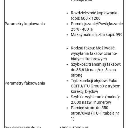
Rozdzielczość kopiowania
(dpi): 600 x 1200
Parametry kopiowania
Pomniejszanie/Powiększanie:
25 % - 400 %
Maksymalna liczba kopii: 999
Rodzaj faksu: Możliwość
wysyłania faksów czarno-
białych i kolorowych
Szybkość transmisji faksów:
do 33,6 kb na s/ok. 3 s na
stronę
Tryb korekcji błędów: Faks
Parametry faksowania
CCITU/ITU Group3 z trybem
korekcji błędów
Szybkie wybieranie (maks.):
2.000 nazw i numerów
Pamięć stron: do 550
stron/6MB (ITU-T, tabela nr
1)