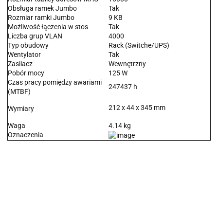
Obsługa ramek Jumbo
Tak
Rozmiar ramki Jumbo
9 KB
Możliwość łączenia w stos
Tak
Liczba grup VLAN
4000
Typ obudowy
Rack (Switche/UPS)
Wentylator
Tak
Zasilacz
Wewnętrzny
Pobór mocy
125 W
Czas pracy pomiędzy awariami
247437 h
(MTBF)
212 x 44 x 345 mm
Wymiary
Waga
4.14 kg
Oznaczenia