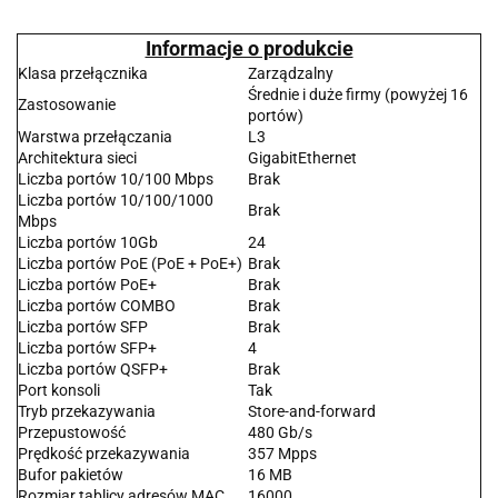
Informacje o produkcie
Klasa przełącznika
Zarządzalny
Średnie i duże firmy (powyżej 16
Zastosowanie
portów)
Warstwa przełączania
L3
Architektura sieci
GigabitEthernet
Liczba portów 10/100 Mbps
Brak
Liczba portów 10/100/1000
Brak
Mbps
Liczba portów 10Gb
24
Liczba portów PoE (PoE + PoE+)
Brak
Liczba portów PoE+
Brak
Liczba portów COMBO
Brak
Liczba portów SFP
Brak
Liczba portów SFP+
4
Liczba portów QSFP+
Brak
Port konsoli
Tak
Tryb przekazywania
Store-and-forward
Przepustowość
480 Gb/s
Prędkość przekazywania
357 Mpps
Bufor pakietów
16 MB
Rozmiar tablicy adresów MAC
16000