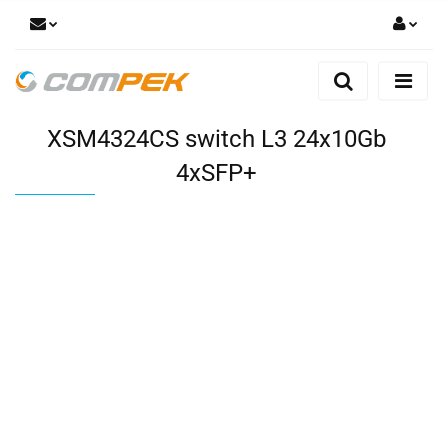
Zaloguj się
Zarejestruj się
XSM4324CS switch L3 24x10Gb
Dodaj zgłoszenie
Zgody cookies
4xSFP+