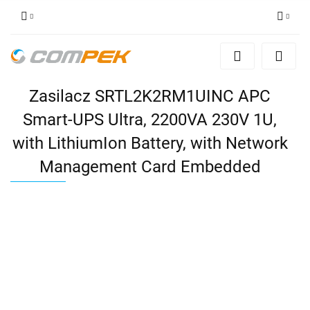
Zaloguj się
Zarejestruj się
Zasilacz SRTL2K2RM1UINC APC
Dodaj zgłoszenie
Zgody cookies
Smart-UPS Ultra, 2200VA 230V 1U,
with LithiumIon Battery, with Network
Management Card Embedded