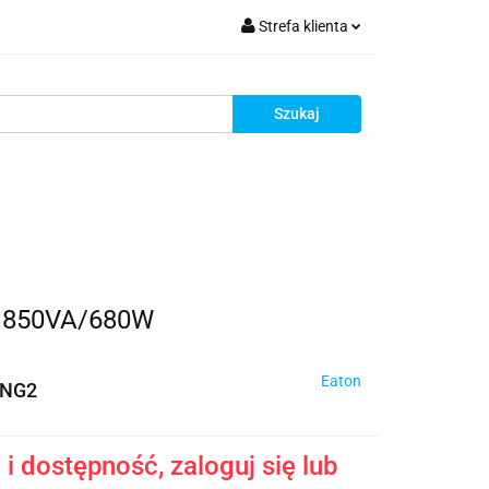
Strefa klienta
krutacja
Zaloguj się
Zarejestruj się
Dodaj zgłoszenie
Zgody cookies
Rekrutacja
G2 850VA/680W
Eaton
RNG2
i dostępność, zaloguj się lub