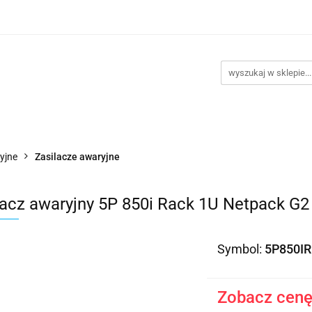
takt
Promocje
Outlet
Montaż PC
Serwis
Re
Kontakt
Promocje
Outlet
Montaż PC
Serwis
yjne
Zasilacze awaryjne
lacz awaryjny 5P 850i Rack 1U Netpack 
Symbol:
5P850I
Zobacz cenę 