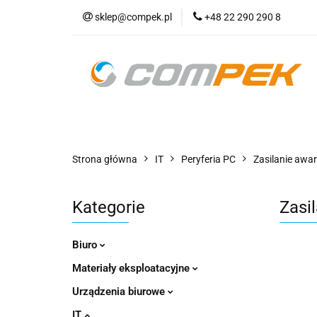
sklep@compek.pl
+48 22 290 290 8
O nas
Kon
Wszystkie kategorie
O nas
Strona główna
IT
Peryferia PC
Zasilanie awar
Kategorie
Zasi
Biuro
Materiały eksploatacyjne
Urządzenia biurowe
IT