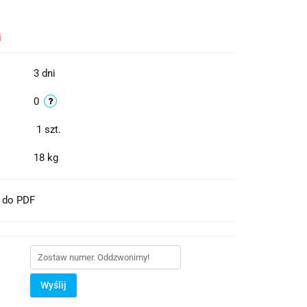
i
3 dni
0
1
szt.
18 kg
t do PDF
Wyślij