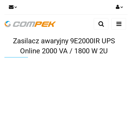
Zaloguj się
Zarejestruj się
Zasilacz awaryjny 9E2000IR UPS
Dodaj zgłoszenie
Zgody cookies
Online 2000 VA / 1800 W 2U