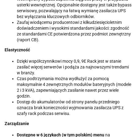
usterki wewnętrznej. Opcjonalnie dostępny jest także bypass
serwisowy, pozwalający na łatwą wymianę zasilacza UPS
bez wyłączania kluczowych odbiorników.
Zaufaj wiodącemu producentowi z kilkudziesięcioletnim
doświadczeniem i wysokimi standardami jakości: zgodność
ze standardami CE potwierdzona przez podmiot zewnętrzny
(raport CB).
Elastyczność
Dzięki współczynnikowi mocy 0,9, 9E Rack jest w stanie
zasilać więcej serwerów i podąża za najnowszymi trendami
w branży.
Czas podtrzymania można wydłużyć za pomocą
maksymalnie 4 zewnętrznych modułów bateryjnych (modele
2 i 3 kVA), zapewniających zasilanie nawet przez wiele
godzin.
Dostęp do akumulatorów od strony panelu przedniego
oznacza brak konieczności wyjmowania zasilacza UPS z
szafy rack podczas serwisu.
Zarządzanie
Dostępne w 6 językach (w tym polskim) menu
na