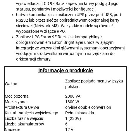
wyświetlaczu LCD 9E Rack zapewnia łatwy podgląd jego
statusu, pomiarów i możliwości konfiguracji.
Łatwa komunikacja z zasilaczem UPS przez port USB, port
RS232 lub przez sieć za pośrednictwem opcjonalnej karty
sieciowej (Network-M3). Wszystkie modele są również
wyposażone w złącze RPO.
Zasilacz UPS Eaton 9E Rack jest kompatybilny z
oprogramowaniem Eaton Brightlayer umożliwiającym
integrację ze wszystkimi głównymi systemami operacyjnymi,
wiodącymi środowiskami wirtualnymi i narzędziami do
orkiestracji chmury.
Informacje o produkcie
Zasilacz posiada menu w języku
Ważne
polskim.
Moc pozorna
2000 VA
Moc czynna
1800 W
Architektura UPS-a
on-line double conversion
Kształt napięcia wyjściowego
Pełna sinusoida
Liczba faz na wejściu
1 (230V)
Liczba akumulatorów
6
Napięcie
12 V