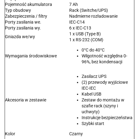
Pojemność akumulatora
7 Ah
Typ obudowy
Rack (Switche/UPS)
Zabezpieczenia / filtry
Nadmierne rozładowanie
Porty zasilania we.
IEC-C14
Porty zasilania wy.
6 x IEC-C13
1 x USB (Type B)
Gniazda we/wy
1 x RS-232 (COM)
0°C do 40°C
Wymagania środowiskowe
Wilgotność względna 0-
96%, bez kondensacji
Zasilacz UPS
(2) przewody wyjściowe
IEC-IEC
Kabel USB
Akcesoria w zestawie
Zestaw do montażu w
szafie rack (szyny i
uchwyty)
Instrukcje bezpieczeństwa
Szybki start
Kolor
Czarny