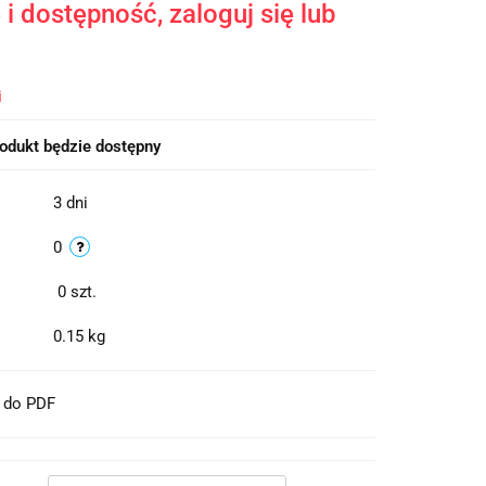
i dostępność, zaloguj się lub
i
odukt będzie dostępny
3 dni
0
0
szt.
0.15 kg
t do PDF