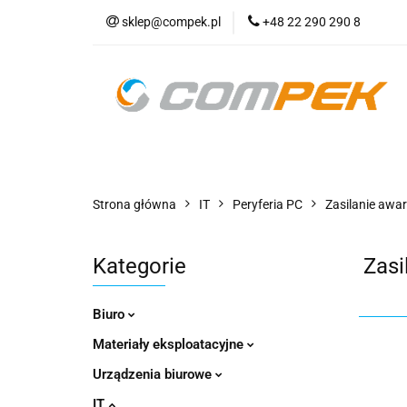
sklep@compek.pl
+48 22 290 290 8
O nas
Kon
Wszystkie kategorie
O nas
Strona główna
IT
Peryferia PC
Zasilanie awar
Kategorie
Zasi
Biuro
Materiały eksploatacyjne
Urządzenia biurowe
IT