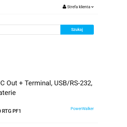
Strefa klienta
krutacja
Zaloguj się
Zarejestruj się
Dodaj zgłoszenie
Zgody cookies
Rekrutacja
EC Out + Terminal, USB/RS-232,
aterie
PowerWalker
0 RTG PF1