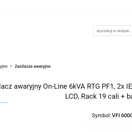
takt
Promocje
Outlet
Montaż PC
Serwis
Re
Kontakt
Promocje
Outlet
Montaż PC
Serwis
yjne
Zasilacze awaryjne
lacz awaryjny On-Line 6kVA RTG PF1, 2x I
LCD, Rack 19 cali + b
Symbol:
VFI 600