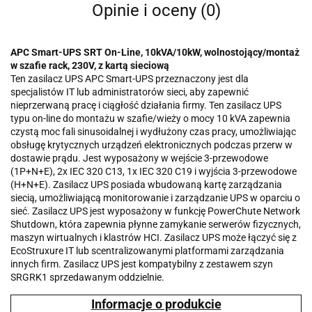
Opinie i oceny (0)
APC Smart-UPS SRT On-Line, 10kVA/10kW, wolnostojący/montaż
w szafie rack, 230V, z kartą sieciową
Ten zasilacz UPS APC Smart-UPS przeznaczony jest dla
specjalistów IT lub administratorów sieci, aby zapewnić
nieprzerwaną pracę i ciągłość działania firmy. Ten zasilacz UPS
typu on-line do montażu w szafie/wieży o mocy 10 kVA zapewnia
czystą moc fali sinusoidalnej i wydłużony czas pracy, umożliwiając
obsługę krytycznych urządzeń elektronicznych podczas przerw w
dostawie prądu. Jest wyposażony w wejście 3-przewodowe
(1P+N+E), 2x IEC 320 C13, 1x IEC 320 C19 i wyjścia 3-przewodowe
(H+N+E). Zasilacz UPS posiada wbudowaną kartę zarządzania
siecią, umożliwiającą monitorowanie i zarządzanie UPS w oparciu o
sieć. Zasilacz UPS jest wyposażony w funkcję PowerChute Network
Shutdown, która zapewnia płynne zamykanie serwerów fizycznych,
maszyn wirtualnych i klastrów HCI. Zasilacz UPS może łączyć się z
EcoStruxure IT lub scentralizowanymi platformami zarządzania
innych firm. Zasilacz UPS jest kompatybilny z zestawem szyn
SRGRK1 sprzedawanym oddzielnie.
Informacje o produkcie