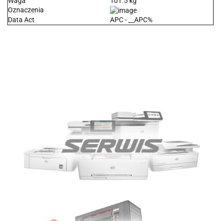
Waga
101.5 kg
Oznaczenia
Data Act
APC - __APC%