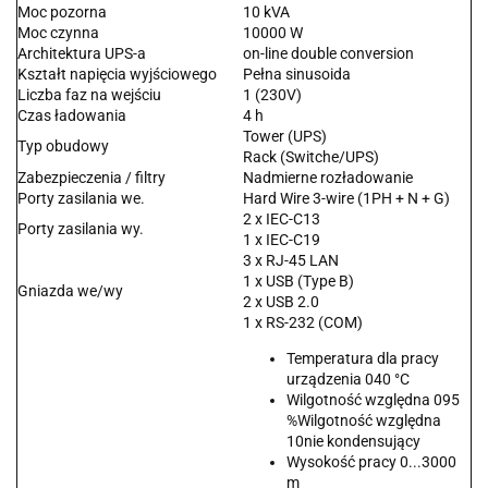
Moc pozorna
10 kVA
Moc czynna
10000 W
Architektura UPS-a
on-line double conversion
Kształt napięcia wyjściowego
Pełna sinusoida
Liczba faz na wejściu
1 (230V)
Czas ładowania
4 h
Tower (UPS)
Typ obudowy
Rack (Switche/UPS)
Zabezpieczenia / filtry
Nadmierne rozładowanie
Porty zasilania we.
Hard Wire 3-wire (1PH + N + G)
2 x IEC-C13
Porty zasilania wy.
1 x IEC-C19
3 x RJ-45 LAN
1 x USB (Type B)
Gniazda we/wy
2 x USB 2.0
1 x RS-232 (COM)
Temperatura dla pracy
urządzenia 040 °C
Wilgotność względna 095
%Wilgotność względna
10nie kondensujący
Wysokość pracy 0...3000
m