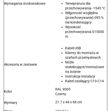
Wymagania środowiskowe
Temepratura dla
przechowywania -1545 °C
Wilgotność względna
(przechowywanie) 095 %
nie kondensujący
Wysokość
przechowywania 015000
m
Kabel USB
Klamry do montażu w
szafach przemysłowch
Nóżki
Akcesoria w zestawie
stabilizujące/montażowe
na ścianie
Instrukcja instalacji
Kabel zasilający C13-C14
RAL 9005
Kolor
Czarny
21.7 x 44 x 68 cm
Wymiary