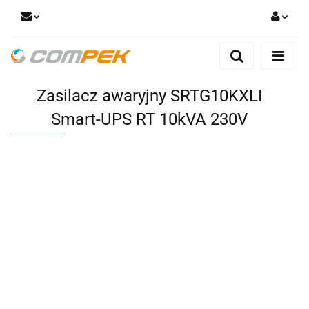
Zaloguj się
Zarejestruj się
Zasilacz awaryjny SRTG10KXLI
Dodaj zgłoszenie
Zgody cookies
Smart-UPS RT 10kVA 230V