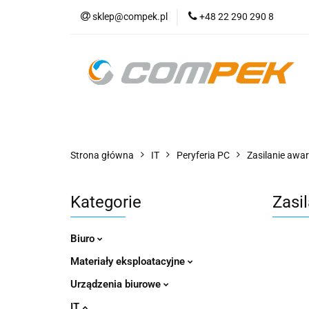
sklep@compek.pl
+48 22 290 290 8
O nas
Kon
Wszystkie kategorie
O nas
Strona główna
IT
Peryferia PC
Zasilanie awar
Kategorie
Zasi
Biuro
Materiały eksploatacyjne
Urządzenia biurowe
IT