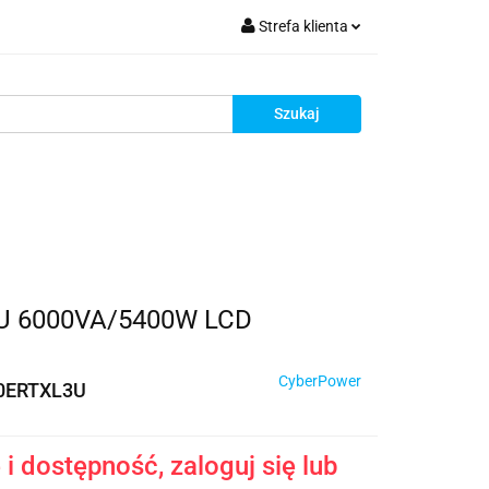
Strefa klienta
krutacja
Zaloguj się
Zarejestruj się
Dodaj zgłoszenie
Zgody cookies
Rekrutacja
3U 6000VA/5400W LCD
CyberPower
0ERTXL3U
i dostępność, zaloguj się lub