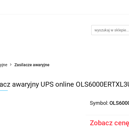
takt
Promocje
Outlet
Montaż PC
Serwis
Re
Kontakt
Promocje
Outlet
Montaż PC
Serwis
yjne
Zasilacze awaryjne
lacz awaryjny UPS online OLS6000ERTXL
Symbol:
OLS600
Zobacz cenę 