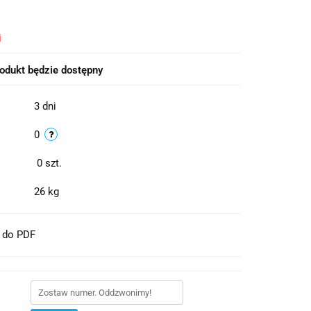
i
odukt będzie dostępny
3 dni
0
0
szt.
26 kg
t do PDF