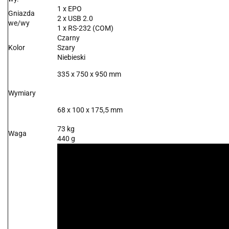
1 x EPO
Gniazda
2 x USB 2.0
we/wy
1 x RS-232 (COM)
Czarny
Kolor
Szary
Niebieski
335 x 750 x 950 mm
Wymiary
68 x 100 x 175,5 mm
73 kg
Waga
440 g