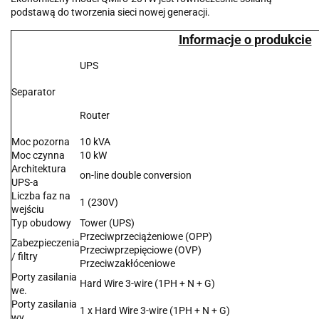
podstawą do tworzenia sieci nowej generacji.
Informacje o produkcie
UPS
Separator
Router
Moc pozorna
10 kVA
Moc czynna
10 kW
Architektura
on-line double conversion
UPS-a
Liczba faz na
1 (230V)
wejściu
Typ obudowy
Tower (UPS)
Przeciwprzeciążeniowe (OPP)
Zabezpieczenia
Przeciwprzepięciowe (OVP)
/ filtry
Przeciwzakłóceniowe
Porty zasilania
Hard Wire 3-wire (1PH + N + G)
we.
Porty zasilania
1 x Hard Wire 3-wire (1PH + N + G)
wy.