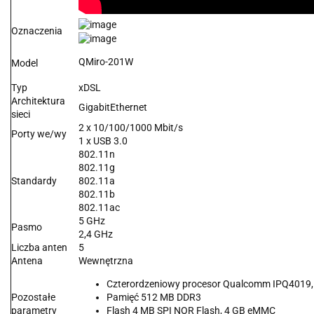
Oznaczenia
QMiro-201W
Model
Typ
xDSL
Architektura
GigabitEthernet
sieci
2 x 10/100/1000 Mbit/s
Porty we/wy
1 x USB 3.0
802.11n
802.11g
Standardy
802.11a
802.11b
802.11ac
5 GHz
Pasmo
2,4 GHz
Liczba anten
5
Antena
Wewnętrzna
Czterordzeniowy procesor Qualcomm IPQ4019,
Pozostałe
Pamięć 512 MB DDR3
parametry
Flash 4 MB SPI NOR Flash, 4 GB eMMC