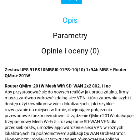
Opis
Parametry
Opinie i oceny (0)
Zestaw UPS 91PS10MBSI0 91PS-10(10) 1x9Ah MBS + Router
QMiro-201W
Router QMiro-201W Mesh Wifi SD-WAN 2x2 802.11ac
Aby przystosować się do nowych realiów jak praca zdalna, firmy
muszą zarówno wdrożyć zdalną sieć VPN, która zapewnia szybki
dostęp użytkownikom w wielu lokalizacjach, jak i szybkie
rozwiązanie na miejscu w firmie, obejmujące połączenia
przewodowe i bezprzewodowe. Urządzenie QMiro-201W obsługuje
trzypasmowy Mesh Wi-Fi 5 i rozwiązanie SD-WAN VPN dla
przedsiębiorstw, umożliwiając wdrożenie sieci VPN w różnych
lokalizacjach za pośrednictwem aplikacji QuWAN Orchestrator.
Ekonomiczny model QMiro-201W jest równocześnie solidną