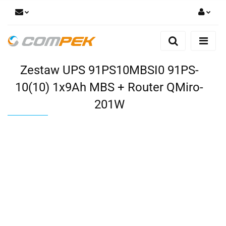
Zaloguj się
Zarejestruj się
Zestaw UPS 91PS10MBSI0 91PS-
Dodaj zgłoszenie
Zgody cookies
10(10) 1x9Ah MBS + Router QMiro-
201W